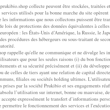
rukibio.shop collecte peuvent être stockées, traitées et
s services utilisés pour la bonne marche du site opèren
ue les informations que nous collectons puissent être tra
 de lois de protections des données équivalentes à celle
uropéen : les États-Unis d’Amérique, la Russie, le Japo
es procédures des hébergeurs ou sous-traitant de secon
utorité.
hop rappelle qu'elle ne communique et ne divulge les i
ilisateurs que pour les seules raisons (i) du bon foncti
aitements et sa sécurité précisément et (ii) du dévelo
ou de celles de tiers ayant une relation de capital direct
mmuns, filiales ou sociétés holding ultimes. L'utilisat
 prises par la société Prukibio et ses engagements réaff
absolu l’utilisation sur internet, bonne ou mauvaise, de
ur accepte expressément le transfert d’informations pers
e permettre le fonctionnement des services et l'exécutio