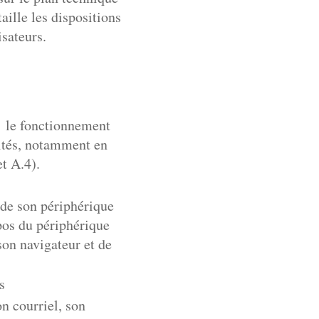
aille les dispositions
isateurs.
: le fonctionnement
vités, notamment en
t A.4).
 de son périphérique
opos du périphérique
son navigateur et de
s
n courriel, son