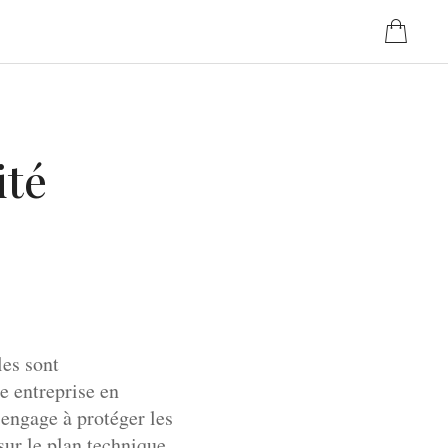
ité
les sont
e entreprise en
'engage à protéger les
sur le plan technique