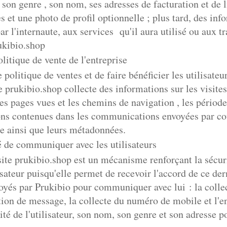
son genre , son nom, ses adresses de facturation et de l
 et une photo de profil optionnelle ; plus tard, des inf
ar l'internaute, aux services qu'il aura utilisé ou aux tr
rukibio.shop
litique de vente de l'entreprise
 politique de ventes et de faire bénéficier les utilisate
ite prukibio.shop collecte des informations sur les visites
 les pages vues et les chemins de navigation , les périod
ions contenues dans les communications envoyées par cou
te ainsi que leurs métadonnées.
é de communiquer avec les utilisateurs
 site prukibio.shop est un mécanisme renforçant la sécur
isateur puisqu'elle permet de recevoir l'accord de ce der
és par Prukibio pour communiquer avec lui : la collec
ption de message, la collecte du numéro de mobile et l'e
ité de l'utilisateur, son nom, son genre et son adresse p